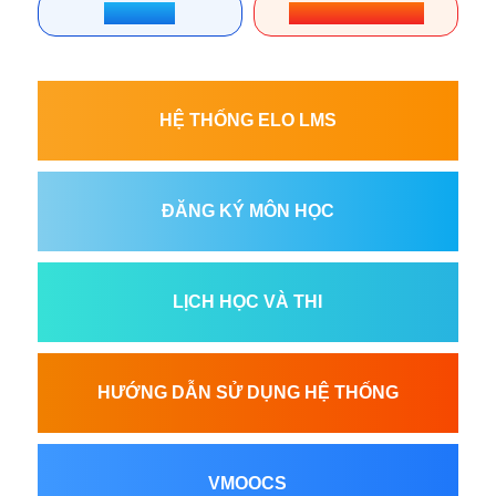
HỌC THỬ
1800 6119 (EXT 2)
HỆ THỐNG ELO LMS
ĐĂNG KÝ MÔN HỌC
LỊCH HỌC VÀ THI
HƯỚNG DẪN SỬ DỤNG HỆ THỐNG
VMOOCS