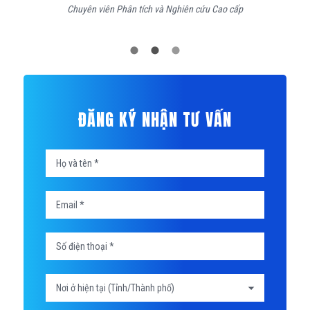
Chuyên viên Phân tích và Nghiên cứu Cao cấp
t
Họ
Email
Số
và
*
điện
ĐĂNG KÝ NHẬN TƯ VẤN
tên
thoại
*
*
ĐĂNG
KÝ
TƯ
VẤN
-
ELO-
PAGE