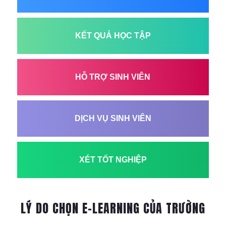
KẾT QUẢ HỌC TẬP
HỖ TRỢ SINH VIÊN
DỊCH VỤ SINH VIÊN
XÉT TỐT NGHIỆP
LÝ DO CHỌN E-LEARNING CỦA TRƯỜNG