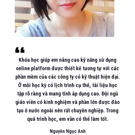
“
có
T
Khóa học giúp em nâng cao kỹ năng sử dụng
 có
M
online platform được thiết kế tương tự với các
ặc
s
phần mềm của các công ty có kỹ thuật hiện đại.
hể
ki
Ở mỗi học kỳ có lịch trình cụ thể, tài liệu học
a
m
tập rõ ràng và mang tính áp dụng cao. Đội ngũ
,
ch
giáo viên có kinh nghiệm và phần lớn được đào
p.
tạo ở nước ngoài nên rất chuyên nghiệp. Trong
nh
quá trình học, em vẫn có thể làm tốt.
Nguyễn Ngọc Anh