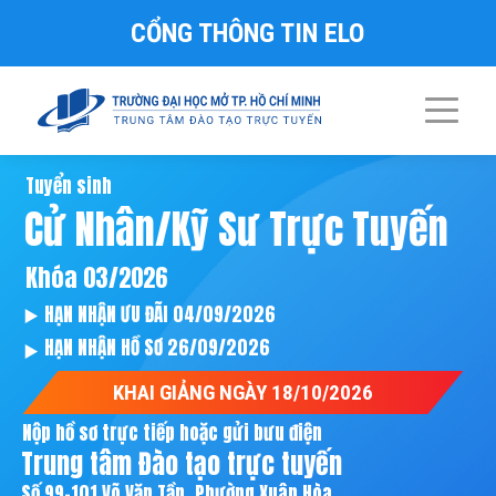
CỔNG THÔNG TIN ELO
Tuyển sinh
Cử Nhân/Kỹ Sư Trực Tuyến
Khóa 03/2026
HẠN NHẬN ƯU ĐÃI 04/09/2026
HẠN NHẬN HỒ SƠ 26/09/2026
KHAI GIẢNG NGÀY 18/10/2026
Nộp hồ sơ trực tiếp hoặc gửi bưu điện
Trung tâm Đào tạo trực tuyến
Số 99-101 Võ Văn Tần, Phường Xuân Hòa,