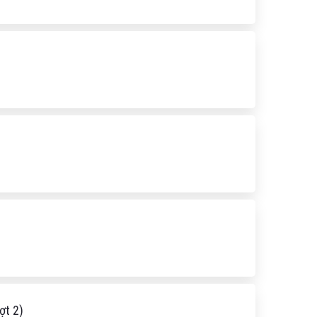
ợt 2)