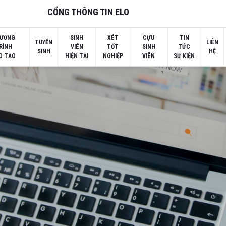
CỔNG THÔNG TIN ELO
ƯƠNG
SINH
XÉT
CỰU
TIN
TUYỂN
LIÊN
RÌNH
VIÊN
TỐT
SINH
TỨC
SINH
HỆ
O TẠO
HIỆN TẠI
NGHIỆP
VIÊN
SỰ KIỆN