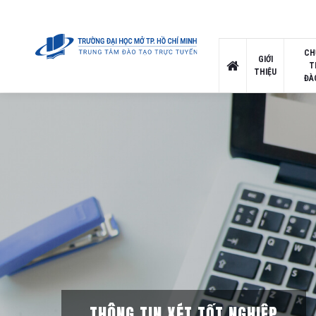
CH
GIỚI
T
THIỆU
ĐÀ
THÔNG TIN XÉT TỐT NGHIỆP