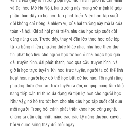
và Hà Nội (nay là Trường Đại học Mở Thành phố Hồ Chí Minh
và Đại học Mở Hà Nội), hai trường này mang sứ mệnh là góp
phần thúc đẩy xã hội học tập phát triển. Việc học tập suốt
đời không chỉ riêng là nhiệm vụ của hai trường này mà là của
toàn xã hội. Khi xã hội phát triển, nhu cầu học tập suốt đời
càng nâng cao. Trước đây, thay vì đến lớp theo học các lớp
từ xa bằng nhiều phương thức khác nhau như học theo thư
tín, phát học liệu cho người học tự học ở nhà, hoặc học qua
đài truyền hình, đài phát thanh, học qua cầu truyền hình…và
giờ là học trực tuyến. Khi học trực tuyến, người ta có thể linh
hoạt hơn, người học có thể học bất cứ lúc nào. Tôi nghĩ rằng,
phương thức đào tạo trực tuyến ra đời, nó giúp nâng tầm khả
năng tiếp cận tri thức đa dạng và tiện lợi hơn cho người học.
Như vậy, nó hỗ trợ tốt hơn cho nhu cầu học tập suốt đời của
mỗi người. Trong bối cảnh phát triển khoa học công nghệ,
chúng ta cần cập nhật, nâng cao các kỹ năng thường xuyên,
bởi vì cuộc sống thay đổi mỗi ngày.