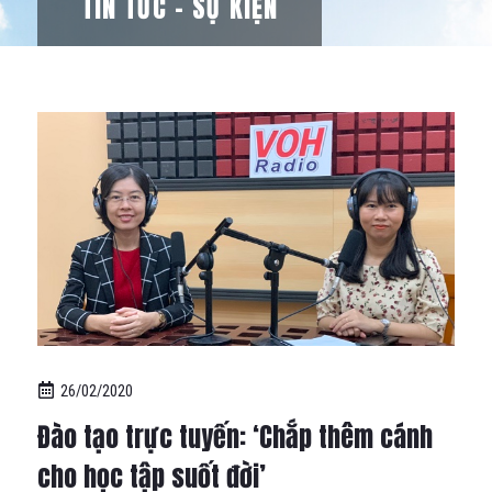
TIN TỨC – SỰ KIỆN
26/02/2020
Đào tạo trực tuyến: ‘Chắp thêm cánh
cho học tập suốt đời’