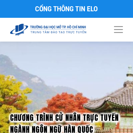
CỔNG THÔNG TIN ELO
CHƯƠNG TRÌNH CỬ NHÂN TRỰC TUYẾN
NGÀNH NGÔN NGỮ HÀN QUỐC