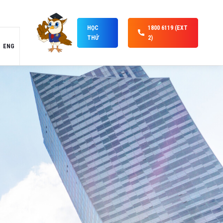
HỌC
1800 6119 (EXT
THỬ
2)
ENG