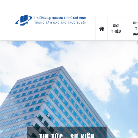
CH
GIỚI
T
THIỆU
ĐÀ
TIN TỨC – SỰ KIỆN