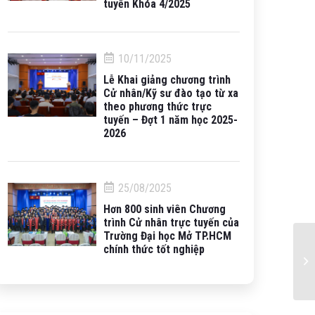
tuyến Khóa 4/2025
10/11/2025
Lễ Khai giảng chương trình
Cử nhân/Kỹ sư đào tạo từ xa
theo phương thức trực
tuyến – Đợt 1 năm học 2025-
2026
25/08/2025
Hơn 800 sinh viên Chương
trình Cử nhân trực tuyến của
Trường Đại học Mở TP.HCM
chính thức tốt nghiệp
Lị
20