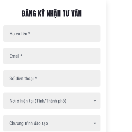
Họ
Email
Số
và
*
điện
ĐĂNG KÝ NHẬN TƯ VẤN
tên
thoại
*
*
ĐĂNG
KÝ
TƯ
VẤN
-
ELO-
WIDGET