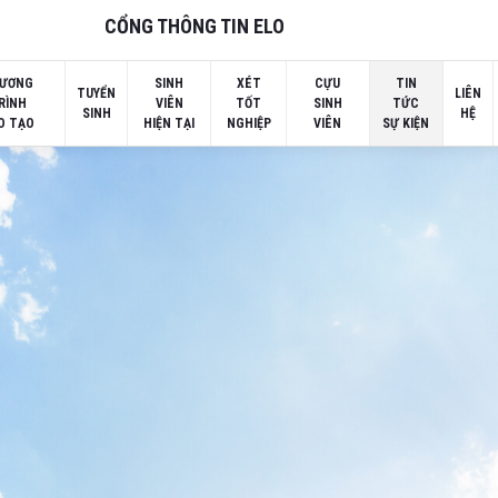
CỔNG THÔNG TIN ELO
ƯƠNG
SINH
XÉT
CỰU
TIN
TUYỂN
LIÊN
RÌNH
VIÊN
TỐT
SINH
TỨC
SINH
HỆ
O TẠO
HIỆN TẠI
NGHIỆP
VIÊN
SỰ KIỆN