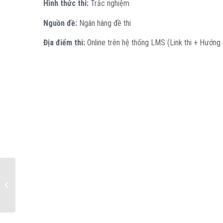
Hình thức thi:
Trắc nghiệm
Nguồn đề:
Ngân hàng đề thi
Địa điểm thi:
Online trên hệ thống LMS (Link thi + Hướng 
Đăng ký lần đầu các môn Tiếng anh không
chuyên – Học kỳ...