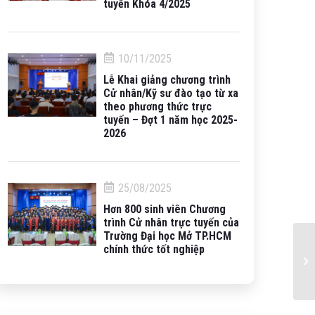
tuyến Khóa 4/2025
10/11/2025
Lễ Khai giảng chương trình
Cử nhân/Kỹ sư đào tạo từ xa
theo phương thức trực
tuyến – Đợt 1 năm học 2025-
2026
25/08/2025
Hơn 800 sinh viên Chương
trình Cử nhân trực tuyến của
Trường Đại học Mở TP.HCM
chính thức tốt nghiệp
Kế
ch