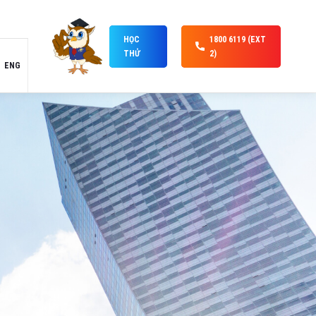
HỌC
1800 6119 (EXT
THỬ
2)
ENG