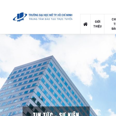
CH
GIỚI
T
THIỆU
ĐÀ
TIN TỨC – SỰ KIỆN