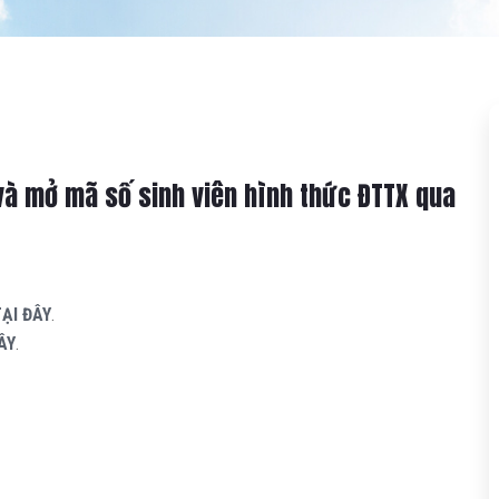
và mở mã số sinh viên hình thức ĐTTX qua
ẠI ĐÂY
.
ÂY
.