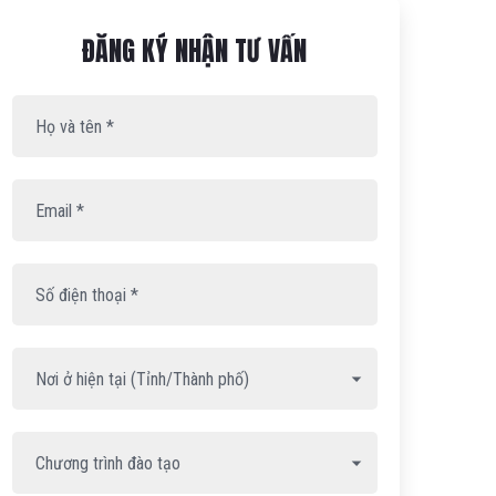
Họ
Email
Số
và
*
điện
ĐĂNG KÝ NHẬN TƯ VẤN
tên
thoại
*
*
ĐĂNG
KÝ
TƯ
VẤN
-
ELO-
WIDGET