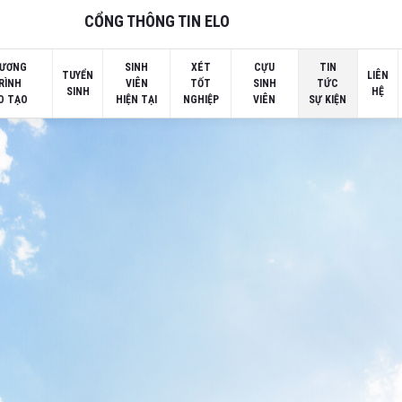
CỔNG THÔNG TIN ELO
ƯƠNG
SINH
XÉT
CỰU
TIN
TUYỂN
LIÊN
RÌNH
VIÊN
TỐT
SINH
TỨC
SINH
HỆ
O TẠO
HIỆN TẠI
NGHIỆP
VIÊN
SỰ KIỆN