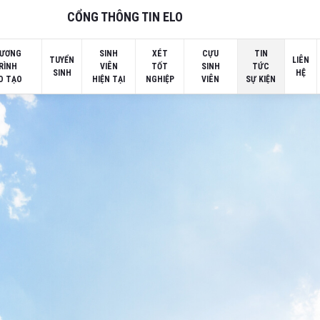
CỔNG THÔNG TIN ELO
ƯƠNG
SINH
XÉT
CỰU
TIN
TUYỂN
LIÊN
RÌNH
VIÊN
TỐT
SINH
TỨC
SINH
HỆ
O TẠO
HIỆN TẠI
NGHIỆP
VIÊN
SỰ KIỆN