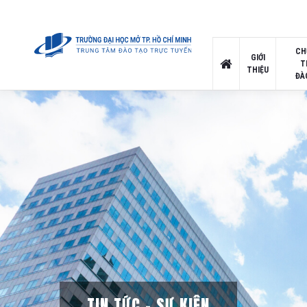
CH
GIỚI
T
THIỆU
ĐÀ
TIN TỨC – SỰ KIỆN