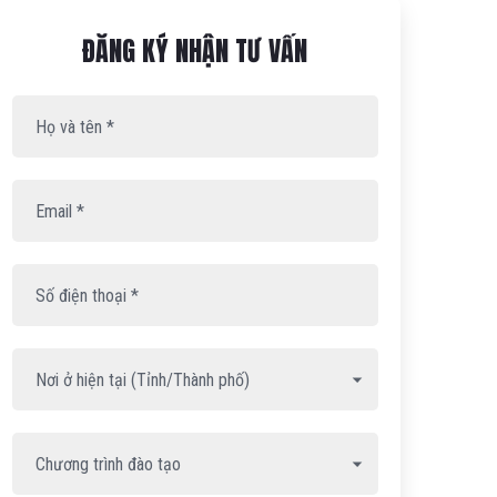
Họ
Email
Số
và
*
điện
ĐĂNG KÝ NHẬN TƯ VẤN
tên
thoại
*
*
ĐĂNG
KÝ
TƯ
VẤN
-
ELO-
WIDGET