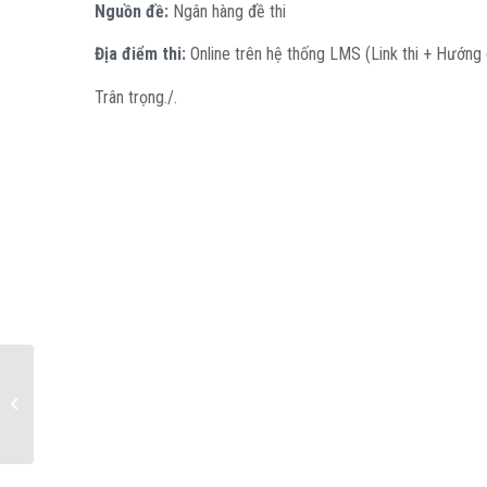
Nguồn đề:
Ngân hàng đề thi
Địa điểm thi:
Online trên hệ thống LMS (Link thi + Hướng 
Trân trọng./.
HK 1 (2022 – 2023) – Hướng dẫn kỹ thuật
vào thi vấn...