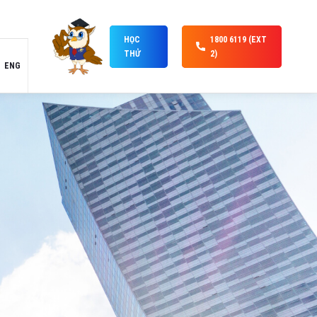
HỌC
1800 6119 (EXT
THỬ
2)
ENG