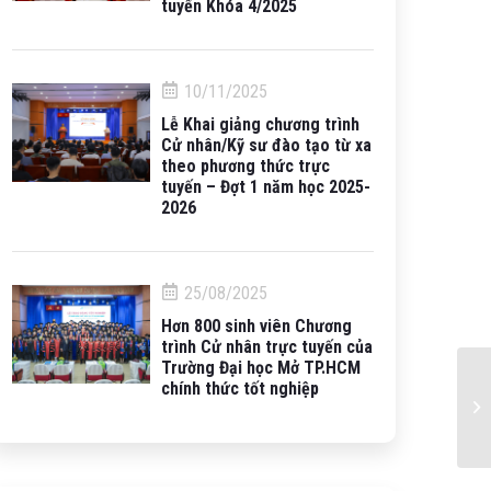
tuyến Khóa 4/2025
10/11/2025
Lễ Khai giảng chương trình
Cử nhân/Kỹ sư đào tạo từ xa
theo phương thức trực
tuyến – Đợt 1 năm học 2025-
2026
25/08/2025
Hơn 800 sinh viên Chương
trình Cử nhân trực tuyến của
Trường Đại học Mở TP.HCM
chính thức tốt nghiệp
Tri
htt